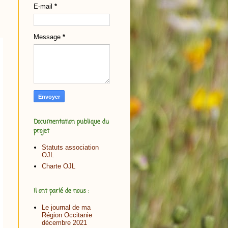
E-mail
*
Message
*
Documentation publique du
projet
Statuts association
OJL
Charte OJL
Il ont parlé de nous :
Le journal de ma
Région Occitanie
décembre 2021