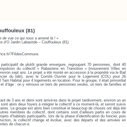
ouffouleux (81)
re de vue ce qui nous a amené là !
»
e d’O Jardin Labastide – Couffouleux (81)
france.fr/?FildesCommuns
 participatif de plutôt grande envergure, regroupant 70 personnes, dont 40
’impulsion du collectif « Rabastens en Transition » (mouvement Villes en
environ sept ans. Le projet a été monté en accession à la propriété via le Bail
foncier du bâti), avec le Comité Ouvrier pour le Logement (COL) pour 26
l Tarn Habitat pour 4 logements en location. Pour le groupe, il était primordial
s et d’âge : on y retrouve un tiers de personnes seules, un tiers de familles et
nt de 3 ans et demi sont arrivé⸱es dans le projet tardivement, environ un an
 sont alors deux foyers à intégrer le collectif à ce moment-là, et seront suivis
aires. Le groupe est alors bien constitué et beaucoup de choses ont déjà été
tres membres du collectif, dont certains sont d’ailleurs partis en cours de
s d’habitats participatifs, lors de la phase d’identification du foncier, puis
uction, le collectif change et évolue, avec des départs et des arrivées en
tentes de chacun·e.