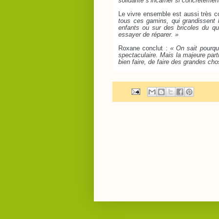
solidarité s’incarner si concrètemen
Le vivre ensemble est aussi très c
tous ces gamins, qui grandissent l
enfants ou sur des bricoles du qu
essayer de réparer. »
Roxane conclut :
« On sait pourquo
spectaculaire. Mais la majeure part
bien faire, de faire des grandes cho