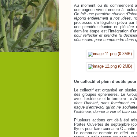
Au moment où ils commencent à r
compagnon vivent encore à Toulouse
On fait une première réunion d’infor
répond entièrement à nos idées, n
processus d’intégration prévu par le
une première réunion en plénière 
dernière étape est l’intégration d’
pour réfléchir et prendre la décis
nécessaire pour comprendre dans quo
Un collectif et plein d’outils pou
Le collectif est organisé en plusi
des groupes éphémères. Le Groupe
avec l’extérieur et le territoire :
« A
dans l’habitat, sans forcément en 
risque d’entre-soi qu’on ne souhait
l’extérieur, donner à voir et faire c
Plusieurs actions ont déjà été mise
Portes Ouvertes de septembre (coor
flyers pour faire connaitre Ô Jardin
La commune compte en effet un aut