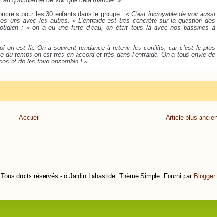
t au quotidien et de voir que cela marche. »
oncrets pour les 30 enfants dans le groupe :
« C’est incroyable de voir aussi
es uns avec les autres. » L’entraide est très concrète sur la question des
otidien : « on a eu une fuite d’eau, on était tous là avec nos bassines à
i on est là. On a souvent tendance à retenir les conflits, car c’est le plus
ie du temps on est très en accord et très dans l’entraide. On a tous envie de
ses et de les faire ensemble ! »
Accueil
Article plus ancie
Tous droits réservés - ö Jardin Labastide. Thème Simple. Fourni par
Blogger
.