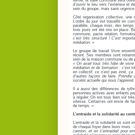
terme, la salle commune sera ouvert
d’ouvrir le lieu vers l’extérieur et 
sein du groupe, mais sans urgence,
Côté organisation collective, une
L’ordre du jour est travaillé en c
parallèle, chaque mois, des temps de
trois jours ont été mis en place. B
commune, pacte relation, formati
c’est très structuré ! C’est import
médiation. »
Le groupe de travail Vivre ensem
récent. Ses membres sont notamme
sein de la maison commune ou de p
« On avait tous très hâte de vivre
médiation et de formation : c’est tr
en collectif, ce n’est pas inné, ç
d’autres façons de faire. Prendre
société actuelle qui nous l’apprend.
Il a aussi des différences de ryt
personnes actives avec enfants pa
à réguler. On est tous bien sûr trè
vitesse. Certain⸱es ont envie de fa
de temps. »
L’entraide et la solidarité au cent
L’entraide et la solidarité se sont
de chaque foyer dans leurs murs :
camion, et on s’entraidait pour em