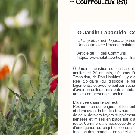
– Couffouleux (81)
Ô Jardin Labastide, C
«
L’important est de jamais perd
Rencontre avec Roxane, habitant
Article du Fil des Communs
https://www.habitatparticipatif-
Ô Jardin Labastide est un habitat
adultes et 30 enfants, né sous l
Transition, de Rob Hopkins), il y a 
Réel Solidaire (qui dissocie le 
logements, et avec le bailleur socia
d’avoir un collectif mixte de statut
un tiers de personnes seniors.
L’arrivée dans le collectif
Roxane, son compagnon et leur enfa
et demi avant la fin des travaux. Ils
de deux derniers foyers supplément
pensées et mises en place par d’au
route. Comme dans beaucoup de projet
d’émergence du projet et de constr
fonction des moments de vie et at