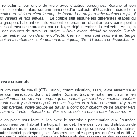
éfléchir à leur envie de vivre avec d’autres personnes, Roxane et son
. Ils tombent alors sur une annonce d’un collectif d’Ô Jardin Labastide :
«
mation en visio et c’est le coup de foudre ! Le projet tombe vraiment à pic, il
os valeurs et nos envies. »
Le couple suit ensuite les différentes étapes du
 groupe d’habitant·es : ils visitent le terrain en chantier, puis participent à
et sont ensuite marrainés par un foyer déjà membre du collectif. Enfin, la
un des groupes de travail du projet.
« Nous avons décidé de prendre 6 mois
ion de rentrer ou non dans le collectif. Ces six mois sont vraiment un temps
i on s’embarque : cela demande la rigueur, être à l’écoute et disponible. »
r vivre ensemble
eurs groupes de travail (GT) : archi, communication, asso, vivre ensemble et
 communication, dont fait partie Roxane, travaille notamment sur le lien
ctuellement, on se rend compte qu’on pourrait passer des semaines entières
sortir car il y a beaucoup de choses à gérer et à faire ensemble. Il y a un
e pas prendre. Notre groupe de travail a donc pour objectif de se tourner vers
onnaitre Ô Jardin Labastide, et aller voir ce qu’il se passe chez les autres. »
 en place pour faire le lien avec le territoire : participation aux Journées
données par Habitat Participatif France), Fête des voisins, distribution de
 Labastide, mais aussi aller voir et s’ouvrir à ce qui se passe chez les autres.
re habitat participatif, Les Amarres, installé quelques années plus tôt. A