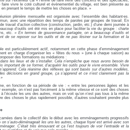
e sur l’extérieur car « l’envie de faire venir des concerts et des spectacles,
de faire vivre le coté culturel et évènementiel du village, est bien présente au
 en prenant le temps de mettre les choses en place. »
 réunion plénière mensuelle est organisée avec l’ensemble des habitant⸱es.
ommun, avec une répartition des temps de paroles par groupes de travail. En
 travail d’action collective (construction, jardin, etc.) d’une demi journée à
eaucoup d’outils ont été mis en place pour faciliter la vie du groupe : charte
ons, etc.
« En termes de gouvernance partagée, on a beaucoup d’outils et
ant de se reposer sur les outils et de ne pas lésiner sur la formation et la
ble est particulièrement actif, notamment en cette phase d’emménagement
nt en charge d’organiser les « fêtes du nous » (une à chaque saison) au
roposer des formations ou médiations :
 dans les lieux et de s’installer. Cela n’empêche que nous avons besoin de
ès important de se former, d’acquérir les outils pour le vivre ensemble. Vivre
a s’apprend. Cela réanime des réflexes qui sont basés sur d’autres modèles,
 des décisions en grand groupe, ça s’apprend et ce n’est clairement pas la
 »
hme, en fonction de sa période de vie : « entre les personnes âgées et les
r exemple, on n’est pas forcément à la même vitesse et ce sont des choses
s à l’écoute les uns des autres, mais on voit qu’on n’est pas tous à la même
ire des choses le plus rapidement possible, d’autres souhaitent prendre plus
re
 incarnées dans le collectif dès le début avec les emménagements progressifs
« on s’auto-déménageait les uns les autres, chaque foyer est arrivé avec son
ménager. C’était très émouvant et ça l’est toujours de voir l’entraide et la