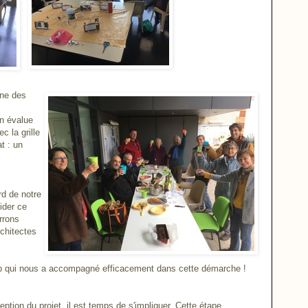
une des
un évalue
c la grille
t : un
rd de notre
lider ce
rrons
rchitectes
b
qui nous a accompagné efficacement dans cette démarche !
eption du projet, il est temps de s'impliquer. Cette étape