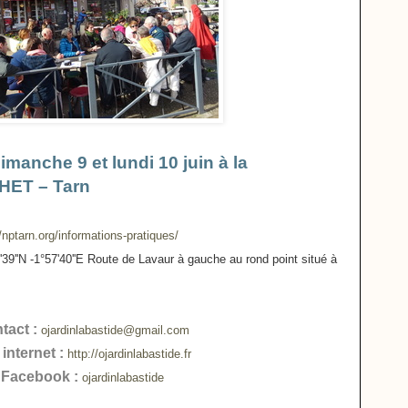
imanche 9 et lundi 10 juin à la
HET – Tarn
//nptarn.org/informations-pratiques/
9''N -1°57'40''E Route de Lavaur à gauche au rond point situé à
tact :
ojardinlabastide@gmail.com
 internet :
http://ojardinlabastide.fr
Facebook :
ojardinlabastide