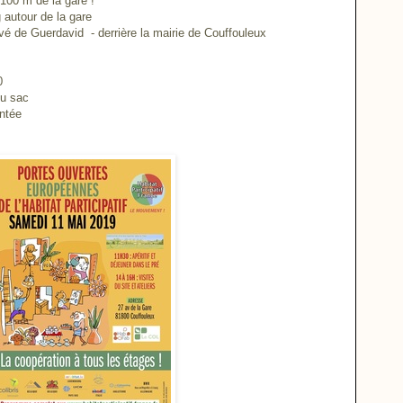
 100 m de la gare !
 autour de la gare
rvé de Guerdavid - derrière la mairie de Couffouleux
0
du sac
ntée