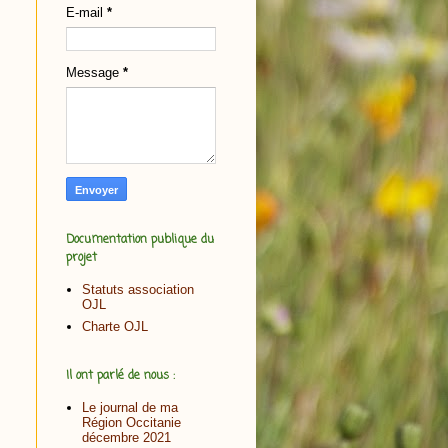
E-mail
*
Message
*
Documentation publique du
projet
Statuts association
OJL
Charte OJL
Il ont parlé de nous :
Le journal de ma
Région Occitanie
décembre 2021