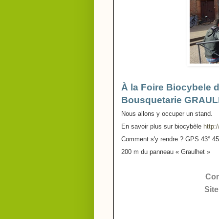
À la Foire Biocybele
d
Bousquetarie GRAUL
Nous allons y occuper un stand.
En savoir plus sur biocybèle
http:
Comment s'y rendre ? GPS 43° 45'3
200 m du panneau « Graulhet »
Con
Site