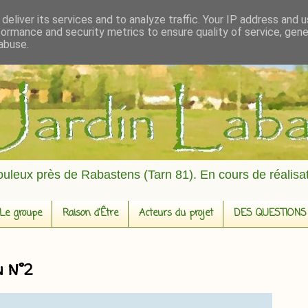
deliver its services and to analyze traffic. Your IP address and 
formance and security metrics to ensure quality of service, gen
abuse.
fouleux près de Rabastens (Tarn 81). En cours de réalisat
Le groupe
Raison d'Être
Acteurs du projet
DES QUESTIONS
n N°2